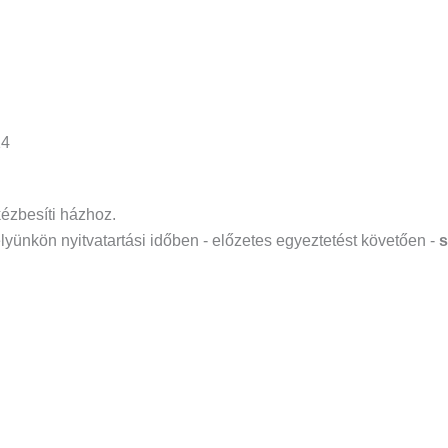
14
kézbesíti házhoz.
yünkön nyitvatartási időben - előzetes egyeztetést követően -
s