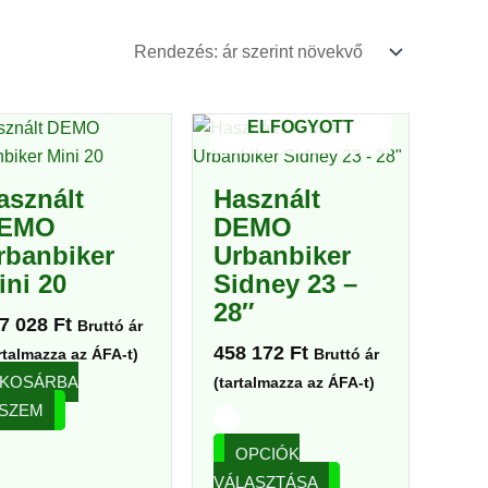
ELFOGYOTT
Ennek
a
terméknek
asznált
Használt
több
EMO
DEMO
variációja
rbanbiker
Urbanbiker
van.
ini 20
Sidney 23 –
A
28″
7 028
Ft
változatok
Bruttó ár
458 172
Ft
a
rtalmazza az ÁFA-t)
Bruttó ár
KOSÁRBA
termékoldalon
(tartalmazza az ÁFA-t)
SZEM
választhatók
ki
OPCIÓK
VÁLASZTÁSA