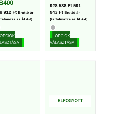
B400
ki
ki
928 538
Ft
591
8 912
Ft
943
Ft
Bruttó ár
Bruttó ár
rtalmazza az ÁFA-t)
(tartalmazza az ÁFA-t)
OPCIÓK
OPCIÓK
LASZTÁSA
VÁLASZTÁSA
Current
Original
Ennek
Ennek
price
price
a
a
is:
was:
terméknek
terméknek
661
1
több
több
625 Ft.
037
variációja
variációja
843 Ft.
van.
van.
ELFOGYOTT
A
A
változatok
változatok