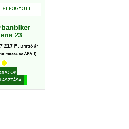
van.
ELFOGYOTT
A
változatok
rbanbiker
a
iena 23
termékoldalon
választhatók
7 217
Ft
Bruttó ár
ki
rtalmazza az ÁFA-t)
OPCIÓK
LASZTÁSA