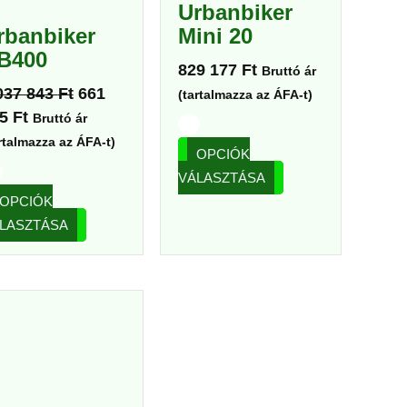
Urbanbiker
a
a
rbanbiker
Mini 20
termékoldalon
termékoldalon
B400
választhatók
választhatók
829 177
Ft
Bruttó ár
ki
ki
037 843
Ft
661
(tartalmazza az ÁFA-t)
25
Ft
Bruttó ár
rtalmazza az ÁFA-t)
OPCIÓK
VÁLASZTÁSA
OPCIÓK
LASZTÁSA
Ennek
a
terméknek
több
variációja