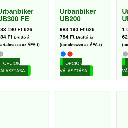
a
a
Urbanbiker
Urbanbiker
U
termékoldalon
termékoldalon
UB300 FE
UB200
U
választhatók
választhatók
ki
ki
983 190
Ft
626
983 190
Ft
626
1 
784
Ft
784
Ft
6
Bruttó ár
Bruttó ár
tartalmazza az ÁFA-t)
(tartalmazza az ÁFA-t)
(ta
OPCIÓK
OPCIÓK
VÁLASZTÁSA
VÁLASZTÁSA
VÁ
Ennek
Ennek
a
a
terméknek
terméknek
több
több
variációja
variációja