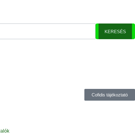
KERESÉS
Cofidis tájékoztató
alók