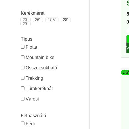
Kerékméret
20"
26"
27,5"
28"
(
29"
Típus
Flotta
Mountain bike
Összecsukható
-3
Trekking
Túrakerékpár
Városi
Felhasználó
Férfi