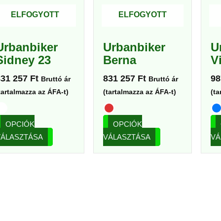
van.
van.
ELFOGYOTT
ELFOGYOTT
A
A
változatok
változatok
Urbanbiker
Urbanbiker
U
a
a
Sidney 23
Berna
V
termékoldalon
termékoldalon
választhatók
választhatók
831 257
Ft
831 257
Ft
98
Bruttó ár
Bruttó ár
ki
ki
tartalmazza az ÁFA-t)
(tartalmazza az ÁFA-t)
(ta
OPCIÓK
OPCIÓK
VÁLASZTÁSA
VÁLASZTÁSA
VÁ