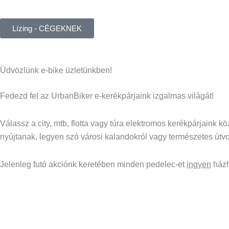
Lízing - CÉGEKNEK
Üdvözlünk e-bike üzletünkben!
Fedezd fel az UrbanBiker e-kerékpárjaink izgalmas világát!
Válassz a city, mtb, flotta vagy túra elektromos kerékpárjaink
nyújtanak, legyen szó városi kalandokról vagy természetes útvo
Jelenleg futó akciónk keretében minden pedelec-et
ingyen
házh