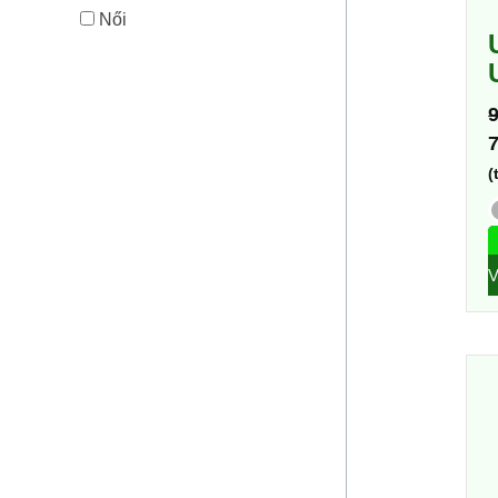
Női
(