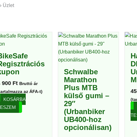
»
Üzlet
BikeSafe
H
Regisztrációs
D
kupon
Schwalbe
U
Marathon
M
4 900
Ft
Bruttó ár
Plus MTB
45
tartalmazza az ÁFA-t)
külső gumi –
KOSÁRBA
(ta
29″
TESZEM
(Urbanbiker
TE
UB400-hoz
opcionálisan)