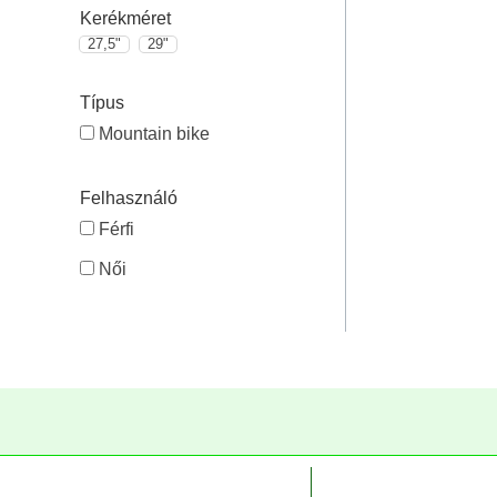
Kerékméret
27,5"
29"
Típus
Mountain bike
Felhasználó
Férfi
Női