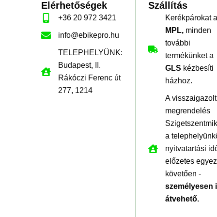
Elérhetőségek
Szállítás
+36 20 972 3421
Kerékpárokat 
MPL,
minden
info@ebikepro.hu
további
TELEPHELYÜNK:
termékünket a
Budapest, II.
GLS
kézbesíti
Rákóczi Ferenc út
házhoz.
277, 1214
A visszaigazolt
megrendelés
Szigetszentmi
a telephelyünk
nyitvatartási id
előzetes egyez
követően -
személyesen 
átvehető.