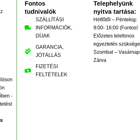
Fontos
Telephelyünk
tudnivalók
nyitva tartása:
az
SZÁLLÍTÁSI
Hétfőtől – Péntekig:
INFORMÁCIÓK,
9:00- 16:00 (Fontos!
DÍJAK
Előzetes telefonos
egyeztetés szüksége
GARANCIA,
Szombat – Vasárnap
JÓTÁLLÁS
Zárva
FIZETÉSI
FELTÉTELEK
klóson
ön
őben -
tetést
is