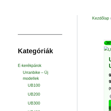
Kezdőlap
-3
Kategóriák
E-kerékpárok
Urranbike – Új
modellek
UB100
(
UB200
UB300