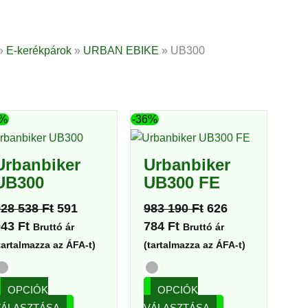
»
E-kerékpárok
»
URBAN EBIKE
»
UB300
Current
Original
Current
Original
Ennek
Ennek
6%
-36%
price
price
price
price
a
a
is:
was:
is:
was:
terméknek
terméknek
Urbanbiker
Urbanbiker
591
928
626
983
több
több
UB300
UB300 FE
943 Ft.
538 Ft.
784 Ft.
190 Ft.
variációja
variációja
928 538
Ft
591
983 190
Ft
626
van.
van.
943
Ft
784
Ft
A
A
Bruttó ár
Bruttó ár
változatok
változatok
tartalmazza az ÁFA-t)
(tartalmazza az ÁFA-t)
a
a
termékoldalon
termékoldalon
OPCIÓK
OPCIÓK
választhatók
választhatók
VÁLASZTÁSA
VÁLASZTÁSA