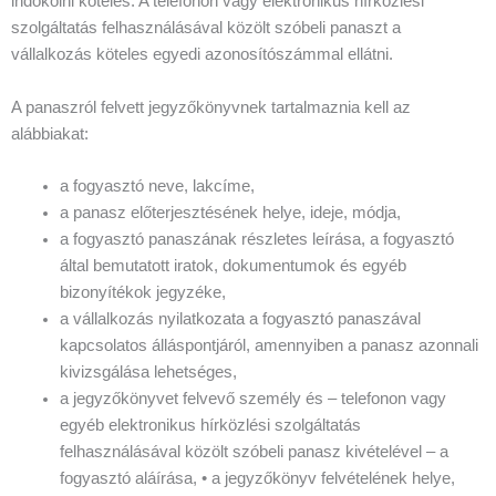
indokolni köteles. A telefonon vagy elektronikus hírközlési
szolgáltatás felhasználásával közölt szóbeli panaszt a
vállalkozás köteles egyedi azonosítószámmal ellátni.
A panaszról felvett jegyzőkönyvnek tartalmaznia kell az
alábbiakat:
a fogyasztó neve, lakcíme,
a panasz előterjesztésének helye, ideje, módja,
a fogyasztó panaszának részletes leírása, a fogyasztó
által bemutatott iratok, dokumentumok és egyéb
bizonyítékok jegyzéke,
a vállalkozás nyilatkozata a fogyasztó panaszával
kapcsolatos álláspontjáról, amennyiben a panasz azonnali
kivizsgálása lehetséges,
a jegyzőkönyvet felvevő személy és – telefonon vagy
egyéb elektronikus hírközlési szolgáltatás
felhasználásával közölt szóbeli panasz kivételével – a
fogyasztó aláírása, • a jegyzőkönyv felvételének helye,