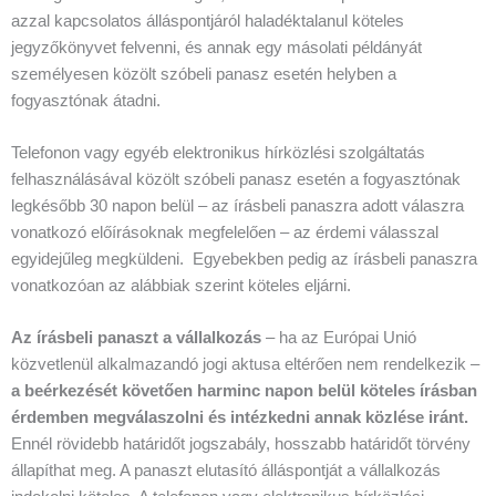
azzal kapcsolatos álláspontjáról haladéktalanul köteles
jegyzőkönyvet felvenni, és annak egy másolati példányát
személyesen közölt szóbeli panasz esetén helyben a
fogyasztónak átadni.
Telefonon vagy egyéb elektronikus hírközlési szolgáltatás
felhasználásával közölt szóbeli panasz esetén a fogyasztónak
legkésőbb 30 napon belül – az írásbeli panaszra adott válaszra
vonatkozó előírásoknak megfelelően – az érdemi válasszal
egyidejűleg megküldeni. Egyebekben pedig az írásbeli panaszra
vonatkozóan az alábbiak szerint köteles eljárni.
Az írásbeli panaszt a vállalkozás
– ha az Európai Unió
közvetlenül alkalmazandó jogi aktusa eltérően nem rendelkezik –
a beérkezését követően harminc napon belül köteles írásban
érdemben megválaszolni és intézkedni annak közlése iránt.
Ennél rövidebb határidőt jogszabály, hosszabb határidőt törvény
állapíthat meg. A panaszt elutasító álláspontját a vállalkozás