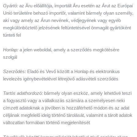
Gyártó:
az Áru előállítója, importált Áru esetén az Árut az Európai
Unió területére behozó importőr, valamint bármely olyan személy,
aki vagy amely az Árun nevének, védjegyének vagy egyéb
megkülönböztető jelzésének feltüntetésével önmagát gyártóként
tünteti fel
Honlap:
a jelen weboldal, amely a szerződés megkötésére
szolgál
Szerződés:
Eladó és Vevő között a Honlap és elektronikus
levelezés igénybevételével létrejövő adásvételi szerződés
Tartós adathordozó:
bármely olyan eszköz, amely lehetővé teszi
a fogyasztó vagy a vállalkozás számára a személyesen neki
címzett adatoknak a jövőben is hozzáférhető módon és az adat
céljának megfelelő ideig történő tárolását, valamint a tárolt adatok
változatlan formában történő megjelenítését