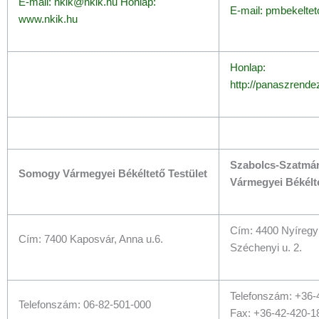
E-mail: nkik@nkik.hu Honlap:
E-mail: pmbekelte
www.nkik.hu
Honlap:
http://panaszrende
Szabolcs-Szatmá
Somogy Vármegyei Békéltető Testület
Vármegyei Békélte
Cím: 4400 Nyíregy
Cím: 7400 Kaposvár, Anna u.6.
Széchenyi u. 2.
Telefonszám: +36-
Telefonszám: 06-82-501-000
Fax: +36-42-420-1