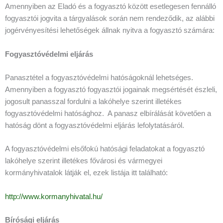
Amennyiben az Eladó és a fogyasztó között esetlegesen fennálló
fogyasztói jogvita a tárgyalások során nem rendeződik, az alábbi
jogérvényesítési lehetőségek állnak nyitva a fogyasztó számára:
Fogyasztóvédelmi eljárás
Panasztétel a fogyasztóvédelmi hatóságoknál lehetséges.
Amennyiben a fogyasztó fogyasztói jogainak megsértését észleli,
jogosult panasszal fordulni a lakóhelye szerint illetékes
fogyasztóvédelmi hatósághoz. A panasz elbírálását követően a
hatóság dönt a fogyasztóvédelmi eljárás lefolytatásáról.
A fogyasztóvédelmi elsőfokú hatósági feladatokat a fogyasztó
lakóhelye szerint illetékes fővárosi és vármegyei
kormányhivatalok látják el, ezek listája itt található:
http://www.kormanyhivatal.hu/
Bírósági eljárás