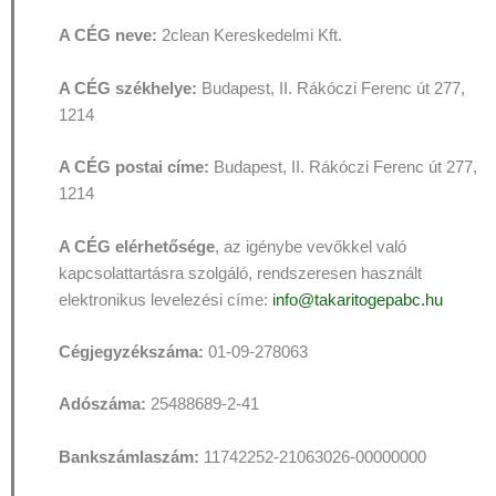
A CÉG neve:
2clean Kereskedelmi Kft.
A CÉG székhelye:
Budapest, II. Rákóczi Ferenc út 277,
1214
A CÉG postai címe:
Budapest, II. Rákóczi Ferenc út 277,
1214
A CÉG elérhetősége
, az igénybe vevőkkel való
kapcsolattartásra szolgáló, rendszeresen használt
elektronikus levelezési címe:
info@takaritogepabc.hu
Cégjegyzékszáma:
01-09-278063
Adószáma:
25488689-2-41
Bankszámlaszám:
11742252-21063026-00000000