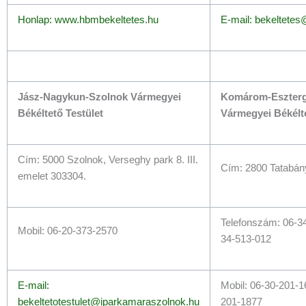
Honlap: www.hbmbekeltetes.hu
E-mail: bekeltetes
Jász-Nagykun-Szolnok Vármegyei
Komárom-Eszter
Békéltető Testület
Vármegyei Békélte
Cím: 5000 Szolnok, Verseghy park 8. III.
Cím: 2800 Tatabány
emelet 303304.
Telefonszám: 06-34
Mobil: 06-20-373-2570
34-513-012
E-mail:
Mobil: 06-30-201-1
bekeltetotestulet@iparkamaraszolnok.hu
201-1877