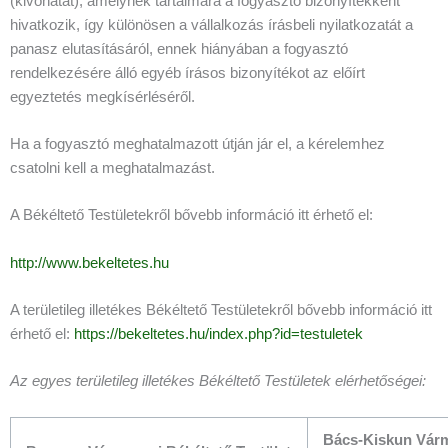
(kivonatát), amelynek tartalmára a fogyasztó bizonyítékként
hivatkozik, így különösen a vállalkozás írásbeli nyilatkozatát a
panasz elutasításáról, ennek hiányában a fogyasztó
rendelkezésére álló egyéb írásos bizonyítékot az előírt
egyeztetés megkísérléséről.
Ha a fogyasztó meghatalmazott útján jár el, a kérelemhez
csatolni kell a meghatalmazást.
A Békéltető Testületekről bővebb információ itt érhető el:
http://www.bekeltetes.hu
A területileg illetékes Békéltető Testületekről bővebb információ itt
érhető el:
https://bekeltetes.hu/index.php?id=testuletek
Az egyes területileg illetékes Békéltető Testületek elérhetőségei:
Bács-Kiskun Vár