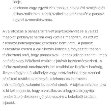
ideje,
telefonon vagy egyéb elektronikus hírközlési szolgáltatás
felhasználásával közölt szóbeli panasz esetén a panasz
egyedi azonosítószáma.
A vállalkozás a panaszról felvett jegyzőkönyvet és a válasz
másolati példányát három évig köteles megőrizni, és azt az
ellenőrző hatóságoknak kérésükre bemutatni. A panasz
elutasítása esetén a vállalkozás köteles a fogyasztót írásban
tájékoztatni arról, hogy panaszával – annak jellege szerint – mely
hatóság vagy békéltető testület eljárását kezdeményezheti. A
tájékoztatásnak tartalmaznia kell továbbá az illetékes hatóság,
illetve a fogyasztó lakóhelye vagy tartózkodási helye szerinti
békéltető testület székhelyét, telefonos és internetes
elérhetőségét, valamint levelezési címét. A tájékoztatásnak arra
is ki kell terjednie, hogy a vállalkozás a fogyasztói jogvita
rendezése érdekében igénybe veszi-e a békéltető testületi
eljárást.