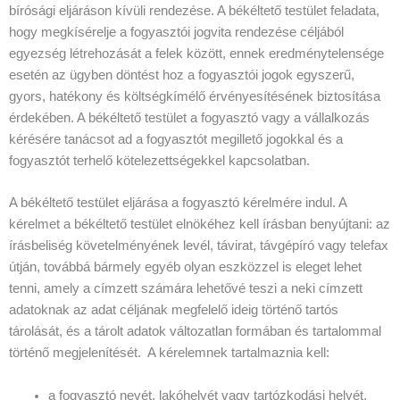
bírósági eljáráson kívüli rendezése. A békéltető testület feladata,
hogy megkísérelje a fogyasztói jogvita rendezése céljából
egyezség létrehozását a felek között, ennek eredménytelensége
esetén az ügyben döntést hoz a fogyasztói jogok egyszerű,
gyors, hatékony és költségkímélő érvényesítésének biztosítása
érdekében. A békéltető testület a fogyasztó vagy a vállalkozás
kérésére tanácsot ad a fogyasztót megillető jogokkal és a
fogyasztót terhelő kötelezettségekkel kapcsolatban.
A békéltető testület eljárása a fogyasztó kérelmére indul. A
kérelmet a békéltető testület elnökéhez kell írásban benyújtani: az
írásbeliség követelményének levél, távirat, távgépíró vagy telefax
útján, továbbá bármely egyéb olyan eszközzel is eleget lehet
tenni, amely a címzett számára lehetővé teszi a neki címzett
adatoknak az adat céljának megfelelő ideig történő tartós
tárolását, és a tárolt adatok változatlan formában és tartalommal
történő megjelenítését. A kérelemnek tartalmaznia kell:
a fogyasztó nevét, lakóhelyét vagy tartózkodási helyét,