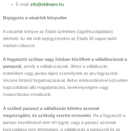
E-mail:
info@ebikepro.hu
Bejegyzés a vásárlók könyvébe
A vásárlók könyve az Eladó üzletében (ügyfélszolgálatán)
elérhető. Az ide írott bejegyzésekre az Eladó 30 napon belül
írásban válaszol.
A fogyasztó szóban vagy írásban közölheti a vállalkozással a
panaszát,
amely a vállalkozásnak, illetve a vállalkozás
érdekében vagy javára eljáró személynek az áru fogyasztók
részére történő forgalmazásával, illetve értékesítésével közvetlen
kapcsolatban álló magatartására, tevékenységére vagy
mulasztására vonatkozik.
A szóbeli panaszt a vállalkozás köteles azonnal
megvizsgálni, és szükség szerint orvosolni
. Ha a fogyasztó a
panasz kezelésével nem ért egyet, vagy a panasz azonnali
kivizsgálása nem lehetséges, a vállalkozás a panaszról és az