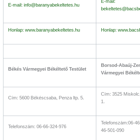
E-mail:
E-mail: info@baranyabekeltetes.hu
bekeltetes@bacsbe
Honlap: www.baranyabekeltetes.hu
Honlap: www.bacsb
Borsod-Abaúj-Ze
Békés Vármegyei Békéltető Testület
Vármegyei Békélte
Cím: 3525 Miskolc,
Cím: 5600 Békéscsaba, Penza ltp. 5.
1.
Telefonszám:06-46
Telefonszám: 06-66-324-976
46-501-090