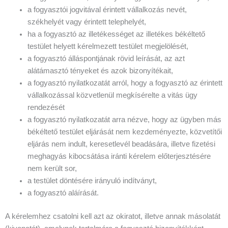
a fogyasztói jogvitával érintett vállalkozás nevét,
székhelyét vagy érintett telephelyét,
ha a fogyasztó az illetékességet az illetékes békéltető
testület helyett kérelmezett testület megjelölését,
a fogyasztó álláspontjának rövid leírását, az azt
alátámasztó tényeket és azok bizonyítékait,
a fogyasztó nyilatkozatát arról, hogy a fogyasztó az érintett
vállalkozással közvetlenül megkísérelte a vitás ügy
rendezését
a fogyasztó nyilatkozatát arra nézve, hogy az ügyben más
békéltető testület eljárását nem kezdeményezte, közvetítői
eljárás nem indult, keresetlevél beadására, illetve fizetési
meghagyás kibocsátása iránti kérelem előterjesztésére
nem került sor,
a testület döntésére irányuló indítványt,
a fogyasztó aláírását.
A kérelemhez csatolni kell azt az okiratot, illetve annak másolatát