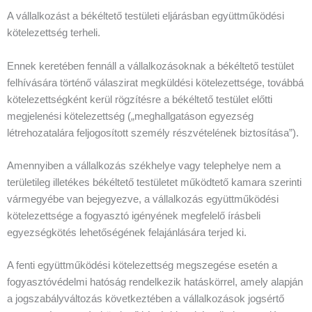
A vállalkozást a békéltető testületi eljárásban együttműködési
kötelezettség terheli.
Ennek keretében fennáll a vállalkozásoknak a békéltető testület
felhívására történő válaszirat megküldési kötelezettsége, továbbá
kötelezettségként kerül rögzítésre a békéltető testület előtti
megjelenési kötelezettség („meghallgatáson egyezség
létrehozatalára feljogosított személy részvételének biztosítása”).
Amennyiben a vállalkozás székhelye vagy telephelye nem a
területileg illetékes békéltető testületet működtető kamara szerinti
vármegyébe van bejegyezve, a vállalkozás együttműködési
kötelezettsége a fogyasztó igényének megfelelő írásbeli
egyezségkötés lehetőségének felajánlására terjed ki.
A fenti együttműködési kötelezettség megszegése esetén a
fogyasztóvédelmi hatóság rendelkezik hatáskörrel, amely alapján
a jogszabályváltozás következtében a vállalkozások jogsértő