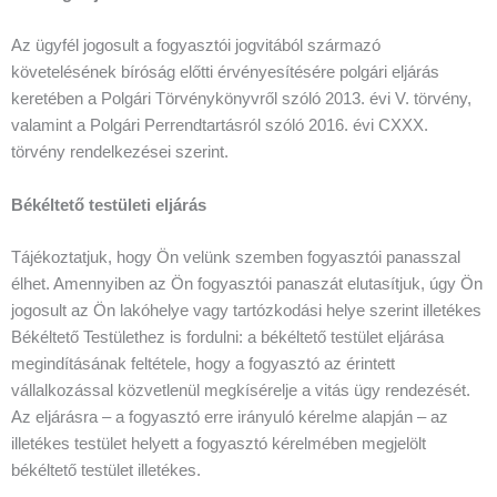
Az ügyfél jogosult a fogyasztói jogvitából származó
követelésének bíróság előtti érvényesítésére polgári eljárás
keretében a Polgári Törvénykönyvről szóló 2013. évi V. törvény,
valamint a Polgári Perrendtartásról szóló 2016. évi CXXX.
törvény rendelkezései szerint.
Békéltető testületi eljárás
Tájékoztatjuk, hogy Ön velünk szemben fogyasztói panasszal
élhet. Amennyiben az Ön fogyasztói panaszát elutasítjuk, úgy Ön
jogosult az Ön lakóhelye vagy tartózkodási helye szerint illetékes
Békéltető Testülethez is fordulni: a békéltető testület eljárása
megindításának feltétele, hogy a fogyasztó az érintett
vállalkozással közvetlenül megkísérelje a vitás ügy rendezését.
Az eljárásra – a fogyasztó erre irányuló kérelme alapján – az
illetékes testület helyett a fogyasztó kérelmében megjelölt
békéltető testület illetékes.