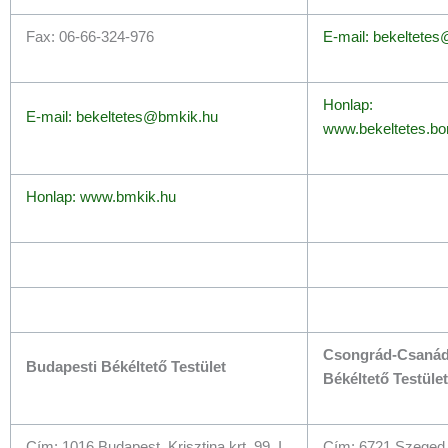
Fax: 06-66-324-976
E-mail: bekeltetes
Honlap:
E-mail: bekeltetes@bmkik.hu
www.bekeltetes.b
Honlap: www.bmkik.hu
Csongrád-Csanád
Budapesti Békéltető Testület
Békéltető Testület
Cím: 1016 Budapest, Krisztina krt. 99. I.
Cím: 6721 Szeged, P