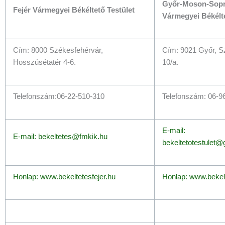
Győr-Moson-Sop
Fejér Vármegyei Békéltető Testület
Vármegyei Békélte
Cím: 8000 Székesfehérvár,
Cím: 9021 Győr, Sz
Hosszúsétatér 4-6.
10/a.
Telefonszám:06-22-510-310
Telefonszám: 06-9
E-mail:
E-mail: bekeltetes@fmkik.hu
bekeltetotestulet
Honlap: www.bekeltetesfejer.hu
Honlap: www.bekel