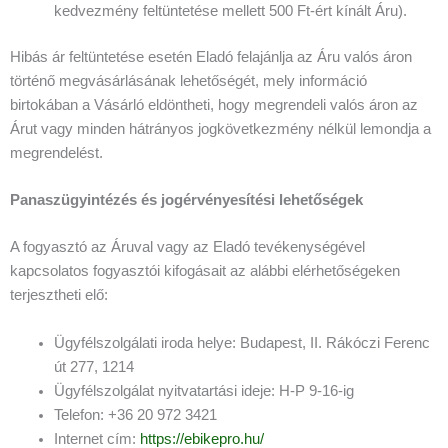
kedvezmény feltüntetése mellett 500 Ft-ért kínált Áru).
Hibás ár feltüntetése esetén Eladó felajánlja az Áru valós áron
történő megvásárlásának lehetőségét, mely információ
birtokában a Vásárló eldöntheti, hogy megrendeli valós áron az
Árut vagy minden hátrányos jogkövetkezmény nélkül lemondja a
megrendelést.
Panaszügyintézés és jogérvényesítési lehetőségek
A fogyasztó az Áruval vagy az Eladó tevékenységével
kapcsolatos fogyasztói kifogásait az alábbi elérhetőségeken
terjesztheti elő:
Ügyfélszolgálati iroda helye: Budapest, II. Rákóczi Ferenc
út 277, 1214
Ügyfélszolgálat nyitvatartási ideje: H-P 9-16-ig
Telefon: +36 20 972 3421
Internet cím:
https://ebikepro.hu/