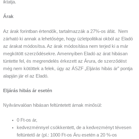
iktatja.
Árak
Az árak forintban értendők, tartalmazzák a 27%-os áfát. Nem
zárható ki annak a lehetősége, hogy üzletpolitikai okból az Eladó
az árakat módosítsa. Az árak módosítása nem terjed ki a már
megkötött szerződésekre. Amennyiben Eladó az árat hibásan
tüntette fel, és megrendelés érkezett az Árura, de szerződést
még nem kötöttek a felek, úgy az ÁSZF „Eljárás hibás ár” pontja
alapján jár el az Eladó.
Eljárás hibás ár esetén
Nyilvánvalóan hibásan feltüntetett árnak minősül:
0 Ft-os ár,
kedvezménnyel csökkentett, de a kedvezményt tévesen
feltüntető ár (pl.: 1000 Ft-os Áru esetén a 20 %-os