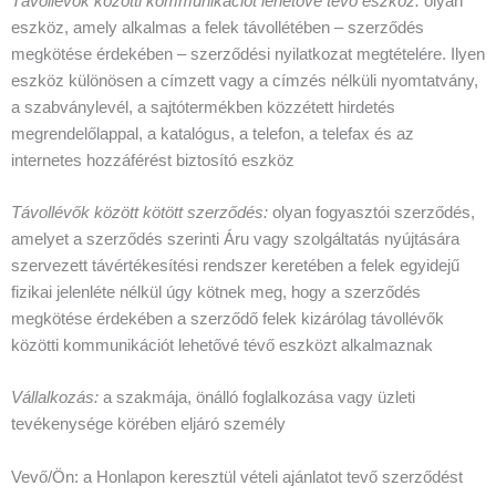
Távollévők közötti kommunikációt lehetővé tévő eszköz:
olyan
eszköz, amely alkalmas a felek távollétében – szerződés
megkötése érdekében – szerződési nyilatkozat megtételére. Ilyen
eszköz különösen a címzett vagy a címzés nélküli nyomtatvány,
a szabványlevél, a sajtótermékben közzétett hirdetés
megrendelőlappal, a katalógus, a telefon, a telefax és az
internetes hozzáférést biztosító eszköz
Távollévők között kötött szerződés:
olyan fogyasztói szerződés,
amelyet a szerződés szerinti Áru vagy szolgáltatás nyújtására
szervezett távértékesítési rendszer keretében a felek egyidejű
fizikai jelenléte nélkül úgy kötnek meg, hogy a szerződés
megkötése érdekében a szerződő felek kizárólag távollévők
közötti kommunikációt lehetővé tévő eszközt alkalmaznak
Vállalkozás:
a szakmája, önálló foglalkozása vagy üzleti
tevékenysége körében eljáró személy
Vevő/Ön: a Honlapon keresztül vételi ajánlatot tevő szerződést