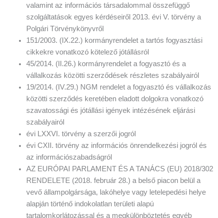
valamint az információs társadalommal összefüggő
szolgáltatások egyes kérdéseiről 2013. évi V. törvény a
Polgári Törvénykönyvről
151/2003. (IX.22.) kormányrendelet a tartós fogyasztási
cikkekre vonatkozó kötelező jótállásról
45/2014. (II.26.) kormányrendelet a fogyasztó és a
vállalkozás közötti szerződések részletes szabályairól
19/2014. (IV.29.) NGM rendelet a fogyasztó és vállalkozás
közötti szerződés keretében eladott dolgokra vonatkozó
szavatossági és jótállási igények intézésének eljárási
szabályairól
évi LXXVI. törvény a szerzői jogról
évi CXII. törvény az információs önrendelkezési jogról és
az információszabadságról
AZ EURÓPAI PARLAMENT ÉS A TANÁCS (EU) 2018/302
RENDELETE (2018. február 28.) a belső piacon belül a
vevő állampolgársága, lakóhelye vagy letelepedési helye
alapján történő indokolatlan területi alapú
tartalomkorlátozással és a megkülönböztetés egyéb