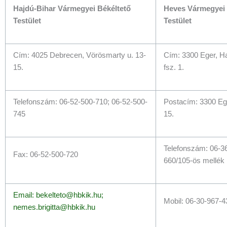
Hajdú-Bihar Vármegyei Békéltető
Heves Vármegyei 
Testület
Testület
Cím: 4025 Debrecen, Vörösmarty u. 13-
Cím: 3300 Eger, Ha
15.
fsz. 1.
Telefonszám: 06-52-500-710; 06-52-500-
Postacím: 3300 Ege
745
15.
Telefonszám: 06-3
Fax: 06-52-500-720
660/105-ös mellék
Email: bekelteto@hbkik.hu;
Mobil: 06-30-967-4
nemes.brigitta@hbkik.hu