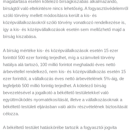
magatartása esetén kötelező bírságkiszabás alkalmazandó,
bírságtól való eltekintésre nincs lehetőség. A fogyasztóvédelemről
szóló törvény mellett módosításra került a kis- és
középvállalkozásokról szóló törvény vonatkozó rendelkezése is,
így a kis- és középvállalkozások esetén sem mellőzhető majd a
bírság kiszabása.
A bírság mértéke kis- és középvállalkozások esetén 15 ezer
forinttól 500 ezer forintig terjedhet, míg a számviteli törvény
hatálya alá tartozó, 100 millió forintot meghaladó éves nettó
árbevétellel rendelkező, nem kis- és középvállalkozás esetén 15
ezer forinttól, a vállalkozás éves nettó árbevételének 5%-áig, de
legfeljebb 500 millió forintig terjedhet. A kötelező bírság
bevezetésével a jogalkotó a békéltető testületekkel való
együttműködés nyomatékosítását, illetve a vállalkozásoknak a
békéltető testületi eljárásban való aktív részvételének biztosítását
célozza.
A békéltető testület hatáskörébe tartozik a fogyasztói jogvita