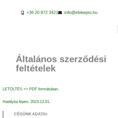
Skip
to
+36 20 972 3421
info@ebikepro.hu
content
Általános szerződési
feltételek
LETÖLTÉS >> PDF formátuban.
Hatályba lépés: 2023.12.01.
CÉGÜNK ADATAI: