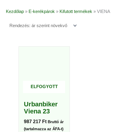
Kezdőlap
»
E-kerékpárok
»
Kifutott termékek
»
VIENA
Ennek
a
terméknek
több
variációja
van.
ELFOGYOTT
A
változatok
Urbanbiker
a
Viena 23
termékoldalon
választhatók
987 217
Ft
Bruttó ár
ki
(tartalmazza az ÁFA-t)