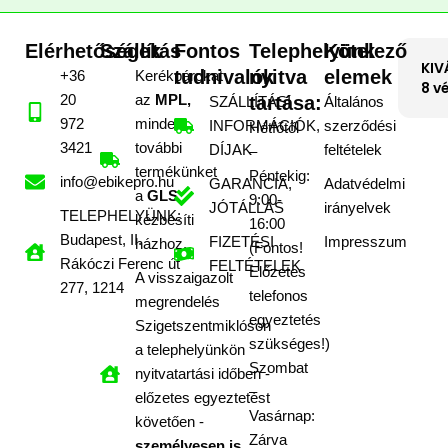
Elérhetőségek
Szállítás
Fontos
Telephelyünk
Kötelező
KIV
tudnivalók
nyitva
elemek
+36
Kerékpárokat
8 v
20
az
MPL,
tartása:
SZÁLLÍTÁSI
Általános
972
minden
INFORMÁCIÓK,
szerződési
Hétfőtől
3421
további
DÍJAK
feltételek
–
termékünket
Péntekig:
info@ebikepro.hu
GARANCIA,
Adatvédelmi
a
GLS
9:00-
JÓTÁLLÁS
irányelvek
TELEPHELYÜNK:
kézbesíti
16:00
Budapest, II.
FIZETÉSI
Impresszum
házhoz.
(Fontos!
Rákóczi Ferenc út
FELTÉTELEK
Előzetes
A visszaigazolt
277, 1214
telefonos
megrendelés
egyeztetés
Szigetszentmiklóson
szükséges!)
a telephelyünkön
Szombat
nyitvatartási időben -
–
előzetes egyeztetést
Vasárnap:
követően -
Zárva
személyesen is