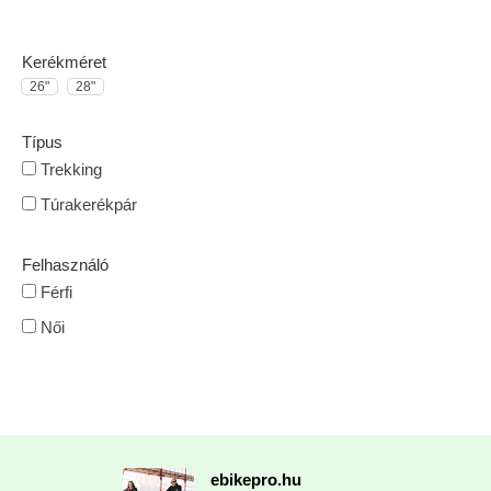
Kerékméret
26"
28"
Típus
Trekking
Túrakerékpár
Felhasználó
Férfi
Női
ebikepro.hu