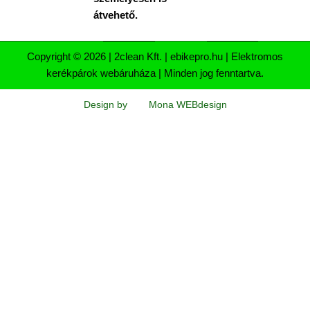
átvehető.
Copyright © 2026 | 2clean Kft. | ebikepro.hu | Elektromos
kerékpárok webáruháza | Minden jog fenntartva.
Design by
Mona WEBdesign