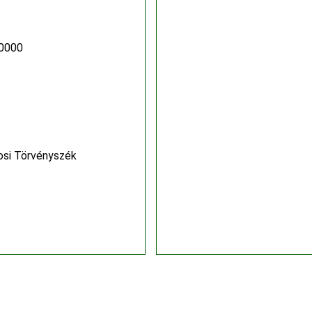
0000
osi Törvényszék