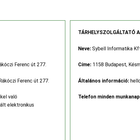
TÁRHELYSZOLGÁLTATÓ A
Neve:
Sybell Informatika Kf
ákóczi Ferenc út 277.
Címe:
1158 Budapest, Késmár
Rákóczi Ferenc út 277.
Általános információ:
hell
kel való
Telefon minden munkana
ált elektronikus