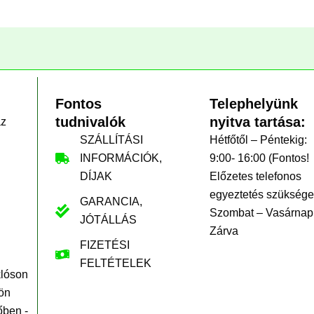
Fontos
Telephelyünk
tudnivalók
nyitva tartása:
az
SZÁLLÍTÁSI
Hétfőtől – Péntekig:
INFORMÁCIÓK,
9:00- 16:00 (Fontos!
DÍJAK
Előzetes telefonos
egyeztetés szüksége
GARANCIA,
Szombat – Vasárnap
JÓTÁLLÁS
Zárva
FIZETÉSI
FELTÉTELEK
klóson
ön
őben -