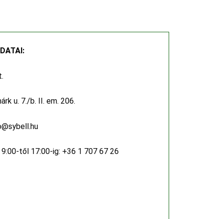
DATAI:
t.
k u. 7./b. II. em. 206.
o@sybell.hu
p
9:00-től 17:00-ig: +36 1 707 67 26