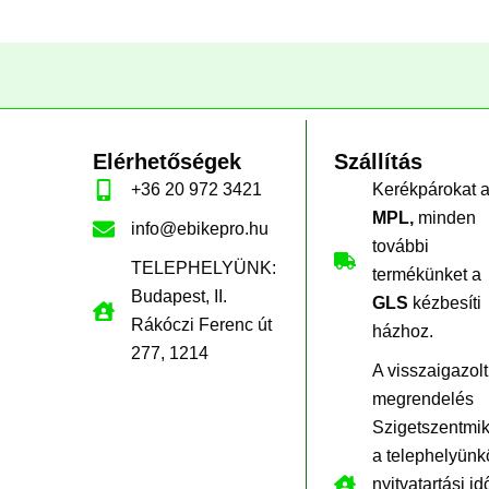
Elérhetőségek
Szállítás
+36 20 972 3421
Kerékpárokat 
MPL,
minden
info@ebikepro.hu
további
TELEPHELYÜNK:
termékünket a
Budapest, II.
GLS
kézbesíti
Rákóczi Ferenc út
házhoz.
277, 1214
A visszaigazolt
megrendelés
Szigetszentmi
a telephelyünk
nyitvatartási id