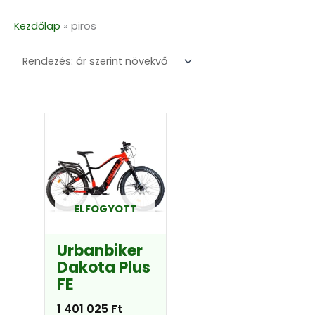
Kezdőlap
»
piros
Ennek
a
terméknek
több
variációja
van.
ELFOGYOTT
A
változatok
Urbanbiker
a
Dakota Plus
termékoldalon
FE
választhatók
ki
1 401 025
Ft