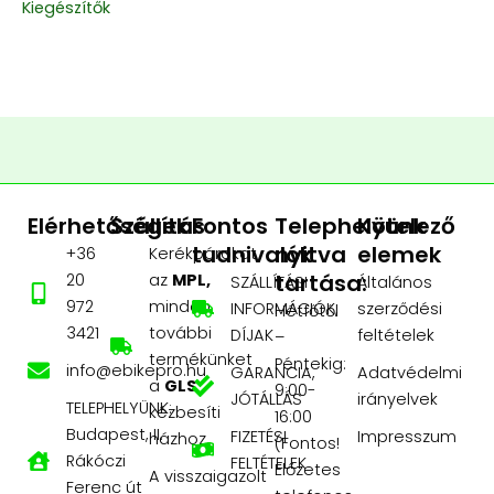
Kiegészítők
Elérhetőségek
Szállítás
Fontos
Telephelyünk
Kötelező
tudnivalók
nyitva
elemek
+36
Kerékpárokat
tartása:
20
az
MPL,
SZÁLLÍTÁSI
Általános
972
minden
INFORMÁCIÓK,
szerződési
Hétfőtől
3421
további
DÍJAK
feltételek
–
termékünket
Péntekig:
info@ebikepro.hu
GARANCIA,
Adatvédelmi
a
GLS
9:00-
JÓTÁLLÁS
irányelvek
TELEPHELYÜNK:
kézbesíti
16:00
Budapest, II.
FIZETÉSI
Impresszum
házhoz.
(Fontos!
Rákóczi
FELTÉTELEK
Előzetes
A visszaigazolt
Ferenc út