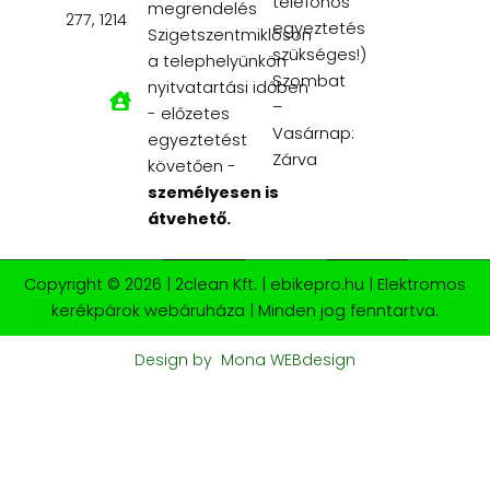
telefonos
megrendelés
277, 1214
egyeztetés
Szigetszentmiklóson
szükséges!)
a telephelyünkön
Szombat
nyitvatartási időben
–
- előzetes
Vasárnap:
egyeztetést
Zárva
követően -
személyesen is
átvehető.
Copyright © 2026 | 2clean Kft. | ebikepro.hu | Elektromos
kerékpárok webáruháza | Minden jog fenntartva.
Design by
Mona WEBdesign