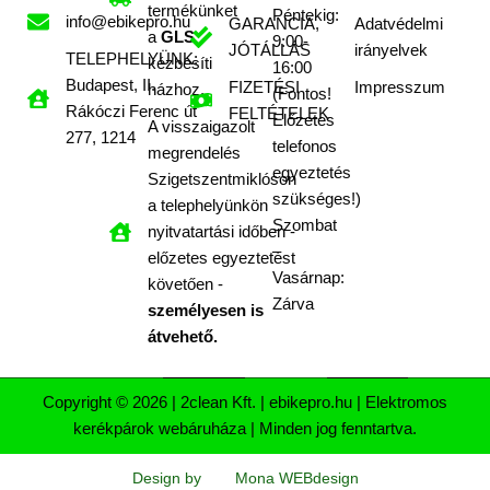
termékünket
Péntekig:
info@ebikepro.hu
GARANCIA,
Adatvédelmi
a
GLS
9:00-
JÓTÁLLÁS
irányelvek
TELEPHELYÜNK:
kézbesíti
16:00
Budapest, II.
FIZETÉSI
Impresszum
házhoz.
(Fontos!
Rákóczi Ferenc út
FELTÉTELEK
Előzetes
A visszaigazolt
277, 1214
telefonos
megrendelés
egyeztetés
Szigetszentmiklóson
szükséges!)
a telephelyünkön
Szombat
nyitvatartási időben -
–
előzetes egyeztetést
Vasárnap:
követően -
Zárva
személyesen is
átvehető.
Copyright © 2026 | 2clean Kft. | ebikepro.hu | Elektromos
kerékpárok webáruháza | Minden jog fenntartva.
Design by
Mona WEBdesign