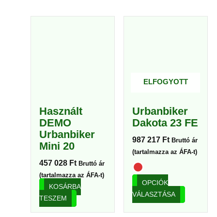
Ennek
a
termékne
több
variációja
van.
ELFOGYOTT
A
változato
Használt
Urbanbiker
a
DEMO
Dakota 23 FE
termékold
Urbanbiker
választha
987 217
Ft
Bruttó ár
Mini 20
ki
(tartalmazza az ÁFA-t)
457 028
Ft
Bruttó ár
(tartalmazza az ÁFA-t)
OPCIÓK
KOSÁRBA
VÁLASZTÁSA
TESZEM