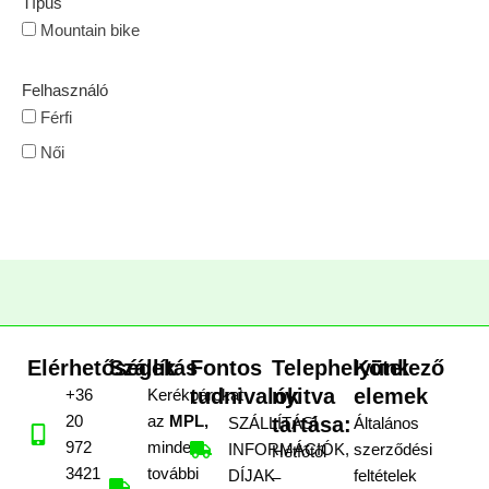
Típus
Mountain bike
Felhasználó
Férfi
Női
Elérhetőségek
Szállítás
Fontos
Telephelyünk
Kötelező
tudnivalók
nyitva
elemek
+36
Kerékpárokat
20
az
MPL,
tartása:
SZÁLLÍTÁSI
Általános
972
minden
INFORMÁCIÓK,
szerződési
Hétfőtől
3421
további
DÍJAK
feltételek
–