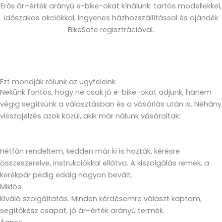
Erős ár–érték arányú e-bike-okat kínálunk: tartós modellekkel,
időszakos akciókkal, ingyenes házhozszállítással és ajándék
BikeSafe regisztrációval.
Ezt mondják rólunk az ügyfeleink
Nekünk fontos, hogy ne csak jó e-bike-okat adjunk, hanem
végig segítsünk a választásban és a vásárlás után is. Néhány
visszajelzés azok közül, akik már nálunk vásároltak:
Hétfőn rendeltem, kedden már ki is hozták, kérésre
összeszerelve, instrukciókkal ellátva. A kiszolgálás remek, a
kerékpár pedig eddig nagyon bevált.
Miklós
Kiváló szolgáltatás. Minden kérdésemre választ kaptam,
segítőkész csapat, jó ár–érték arányú termék.