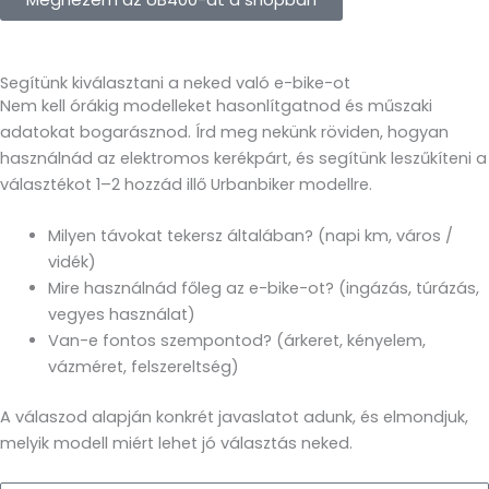
Segítünk kiválasztani a neked való e-bike-ot
Nem kell órákig modelleket hasonlítgatnod és műszaki
adatokat bogarásznod. Írd meg nekünk röviden, hogyan
használnád az elektromos kerékpárt, és segítünk leszűkíteni a
választékot 1–2 hozzád illő Urbanbiker modellre.
Milyen távokat tekersz általában? (napi km, város /
vidék)
Mire használnád főleg az e-bike-ot? (ingázás, túrázás,
vegyes használat)
Van-e fontos szempontod? (árkeret, kényelem,
vázméret, felszereltség)
A válaszod alapján konkrét javaslatot adunk, és elmondjuk,
melyik modell miért lehet jó választás neked.