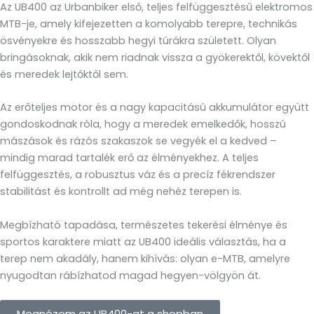
Az UB400 az Urbanbiker első, teljes felfüggesztésű elektromos
MTB-je, amely kifejezetten a komolyabb terepre, technikás
ösvényekre és hosszabb hegyi túrákra született. Olyan
bringásoknak, akik nem riadnak vissza a gyökerektől, kövektől
és meredek lejtőktől sem.
Az erőteljes motor és a nagy kapacitású akkumulátor együtt
gondoskodnak róla, hogy a meredek emelkedők, hosszú
mászások és rázós szakaszok se vegyék el a kedved –
mindig marad tartalék erő az élményekhez. A teljes
felfüggesztés, a robusztus váz és a precíz fékrendszer
stabilitást és kontrollt ad még nehéz terepen is.
Megbízható tapadása, természetes tekerési élménye és
sportos karaktere miatt az UB400 ideális választás, ha a
terep nem akadály, hanem kihívás: olyan e-MTB, amelyre
nyugodtan rábízhatod magad hegyen-völgyön át.
Megnézem az UB400-at a shopban