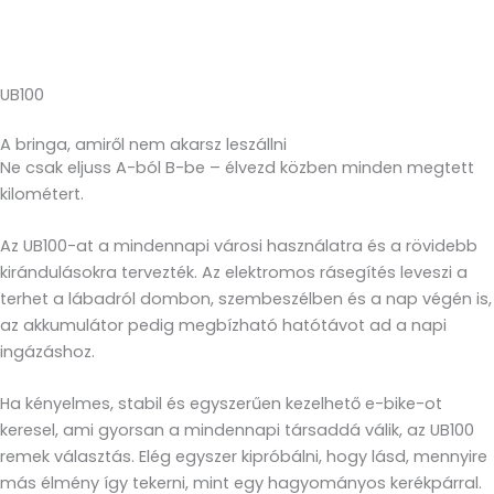
UB100
A bringa, amiről nem akarsz leszállni
Ne csak eljuss A-ból B-be – élvezd közben minden megtett
kilométert.
Az UB100-at a mindennapi városi használatra és a rövidebb
kirándulásokra tervezték. Az elektromos rásegítés leveszi a
terhet a lábadról dombon, szembeszélben és a nap végén is,
az akkumulátor pedig megbízható hatótávot ad a napi
ingázáshoz.
Ha kényelmes, stabil és egyszerűen kezelhető e-bike-ot
keresel, ami gyorsan a mindennapi társaddá válik, az UB100
remek választás. Elég egyszer kipróbálni, hogy lásd, mennyire
más élmény így tekerni, mint egy hagyományos kerékpárral.