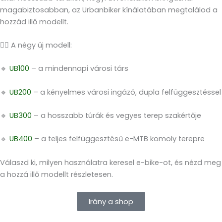
magabiztosabban, az Urbanbiker kínálatában megtalálod a
hozzád illő modellt.
🚴‍♂️ A négy új modell:
🔹
UB100
– a mindennapi városi társ
🔹
UB200
– a kényelmes városi ingázó, dupla felfüggesztéssel
🔹
UB300
– a hosszabb túrák és vegyes terep szakértője
🔹
UB400
– a teljes felfüggesztésű e-MTB komoly terepre
Válaszd ki, milyen használatra keresel e-bike-ot, és nézd meg
a hozzá illő modellt részletesen.
Irány a shop