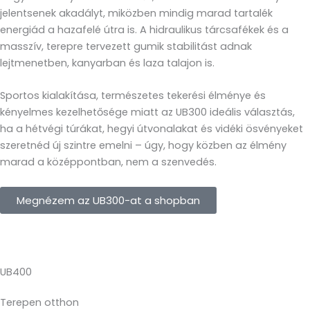
jelentsenek akadályt, miközben mindig marad tartalék
energiád a hazafelé útra is. A hidraulikus tárcsafékek és a
masszív, terepre tervezett gumik stabilitást adnak
lejtmenetben, kanyarban és laza talajon is.
Sportos kialakítása, természetes tekerési élménye és
kényelmes kezelhetősége miatt az UB300 ideális választás,
ha a hétvégi túrákat, hegyi útvonalakat és vidéki ösvényeket
szeretnéd új szintre emelni – úgy, hogy közben az élmény
marad a középpontban, nem a szenvedés.
Megnézem az UB300-at a shopban
UB400
Terepen otthon