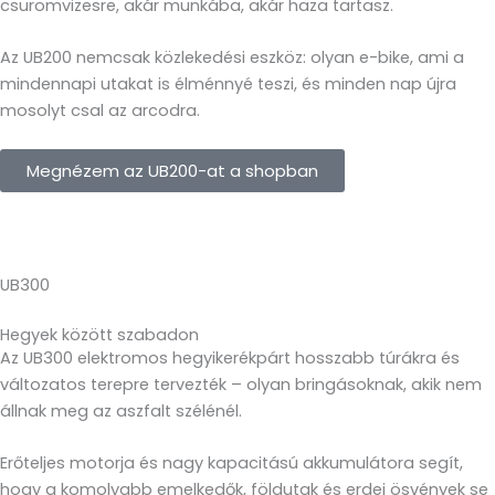
csuromvizesre, akár munkába, akár haza tartasz.
Az UB200 nemcsak közlekedési eszköz: olyan e-bike, ami a
mindennapi utakat is élménnyé teszi, és minden nap újra
mosolyt csal az arcodra.
Megnézem az UB200-at a shopban
UB300
Hegyek között szabadon
Az UB300 elektromos hegyikerékpárt hosszabb túrákra és
változatos terepre tervezték – olyan bringásoknak, akik nem
állnak meg az aszfalt szélénél.
Erőteljes motorja és nagy kapacitású akkumulátora segít,
hogy a komolyabb emelkedők, földutak és erdei ösvények se