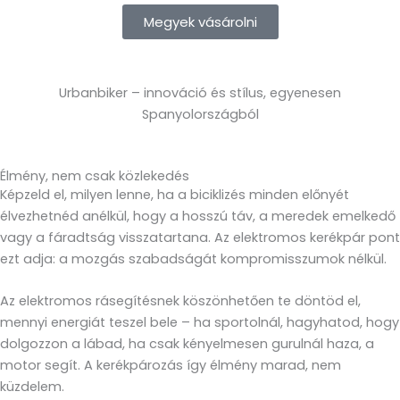
Megyek vásárolni
Urbanbiker – innováció és stílus, egyenesen
Spanyolországból
Élmény, nem csak közlekedés
Képzeld el, milyen lenne, ha a biciklizés minden előnyét
élvezhetnéd anélkül, hogy a hosszú táv, a meredek emelkedő
vagy a fáradtság visszatartana. Az elektromos kerékpár pont
ezt adja: a mozgás szabadságát kompromisszumok nélkül.
Az elektromos rásegítésnek köszönhetően te döntöd el,
mennyi energiát teszel bele – ha sportolnál, hagyhatod, hogy
dolgozzon a lábad, ha csak kényelmesen gurulnál haza, a
motor segít. A kerékpározás így élmény marad, nem
küzdelem.