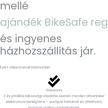
mellé
ajándék BikeSafe reg
és ingyenes
házhozszállítás jár.
Ezért választanak bennünket
Garancia
2 év jótállás lakossági vásárlás esetén minden Urbanbiker
elektromos kerékpárra – európai háttérrel és átlátható,
magyar nyelvű ügyintézéssel.