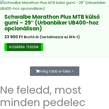
változatok
a
termékoldalon
Schwalbe Marathon Plus MTB külső
választhatók
gumi – 29″ (Urbanbiker UB400-hoz
ki
opcionálisan)
23 900
Ft
Bruttó ár (tartalmazza az ÁFA-t)
KOSÁRBA TESZEM
még több e-bike >
Ne feledd, most
minden pedelec