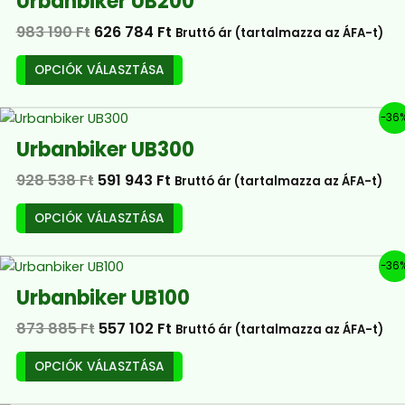
Urbanbiker UB200
was:
is:
terméknek
választhatók
983
626
983 190
Ft
626 784
Ft
Bruttó ár (tartalmazza az ÁFA-t)
több
ki
190 Ft.
784 Ft.
variációja
OPCIÓK VÁLASZTÁSA
van.
A
Original
Current
Ennek
-36
változatok
price
price
a
a
Urbanbiker UB300
was:
is:
terméknek
termékoldalon
928
591
928 538
Ft
591 943
Ft
Bruttó ár (tartalmazza az ÁFA-t)
több
választhatók
538 Ft.
943 Ft.
variációja
ki
OPCIÓK VÁLASZTÁSA
van.
A
Original
Current
Ennek
-36
változatok
price
price
a
a
Urbanbiker UB100
was:
is:
terméknek
termékoldalon
873
557
873 885
Ft
557 102
Ft
Bruttó ár (tartalmazza az ÁFA-t)
több
választhatók
885 Ft.
102 Ft.
variációja
ki
OPCIÓK VÁLASZTÁSA
van.
A