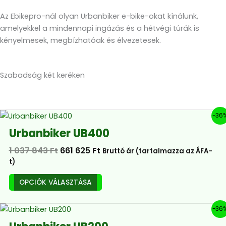
Az Ebikepro-nál olyan Urbanbiker e-bike-okat kínálunk,
amelyekkel a mindennapi ingázás és a hétvégi túrák is
kényelmesek, megbízhatóak és élvezetesek.
Szabadság két keréken
Original
Current
Ennek
-36
price
price
a
Urbanbiker UB400
was:
is:
terméknek
1
661
1 037 843
Ft
661 625
Ft
Bruttó ár (tartalmazza az ÁFA-
több
037
625 Ft.
t)
variációja
843 Ft.
van.
OPCIÓK VÁLASZTÁSA
A
változatok
Original
Current
Ennek
-36
a
price
price
a
termékoldalon