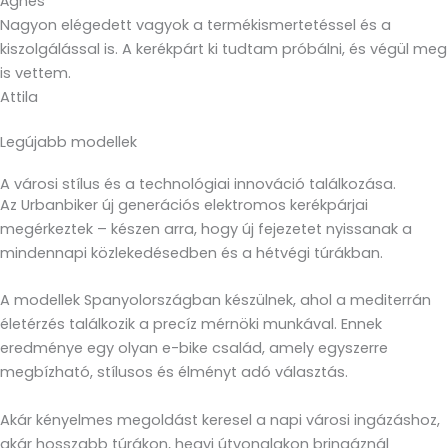
Ágnes
Nagyon elégedett vagyok a termékismertetéssel és a
kiszolgálással is. A kerékpárt ki tudtam próbálni, és végül meg
is vettem.
Attila
Legújabb modellek
A városi stílus és a technológiai innováció találkozása.
Az Urbanbiker új generációs elektromos kerékpárjai
megérkeztek – készen arra, hogy új fejezetet nyissanak a
mindennapi közlekedésedben és a hétvégi túrákban.
A modellek Spanyolországban készülnek, ahol a mediterrán
életérzés találkozik a precíz mérnöki munkával. Ennek
eredménye egy olyan e-bike család, amely egyszerre
megbízható, stílusos és élményt adó választás.
Akár kényelmes megoldást keresel a napi városi ingázáshoz,
akár hosszabb túrákon, hegyi útvonalakon bringáznál