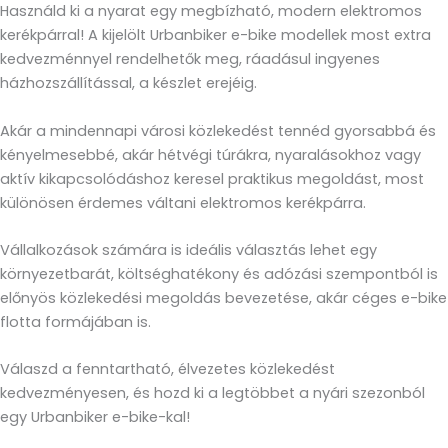
Használd ki a nyarat egy megbízható, modern elektromos
kerékpárral! A kijelölt Urbanbiker e-bike modellek most extra
kedvezménnyel rendelhetők meg, ráadásul ingyenes
házhozszállítással, a készlet erejéig.
Akár a mindennapi városi közlekedést tennéd gyorsabbá és
kényelmesebbé, akár hétvégi túrákra, nyaralásokhoz vagy
aktív kikapcsolódáshoz keresel praktikus megoldást, most
különösen érdemes váltani elektromos kerékpárra.
Vállalkozások számára is ideális választás lehet egy
környezetbarát, költséghatékony és adózási szempontból is
előnyös közlekedési megoldás bevezetése, akár céges e-bike
flotta formájában is.
Válaszd a fenntartható, élvezetes közlekedést
kedvezményesen, és hozd ki a legtöbbet a nyári szezonból
egy Urbanbiker e-bike-kal!