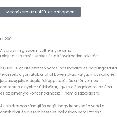
Megnézem az UB100-at a shopban
UB200
A város még sosem volt ennyire sima
Felejtsd el a rázós utakat és a kényelmetlen tekerést.
Az UB200-at kifejezetten városi használatra és napi ingázásra
tervezték, olyan utakra, ahol bőven akad kátyú, macskakő és
járdaszegély. A dupla felfüggesztés és a kényelmes
geometria elnyeli az úthibákat, így te a forgalomra, az útra
és az élményre koncentrálhatsz – nem a rázkódásra.
Az elektromos rásegítés segít, hogy könnyedén vedd a
dombokat és a szembeszelet, miközben nem izzadsz