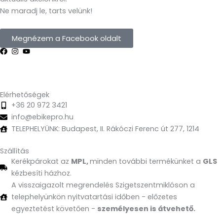
Ne maradj le, tarts velünk!
Megnézem a Facebook oldalt
Elérhetőségek
+36 20 972 3421
info@ebikepro.hu
TELEPHELYÜNK: Budapest, II. Rákóczi Ferenc út 277, 1214
Szállítás
Kerékpárokat az
MPL,
minden további termékünket a
GLS
kézbesíti házhoz.
A visszaigazolt megrendelés Szigetszentmiklóson a
telephelyünkön nyitvatartási időben - előzetes
egyeztetést követően -
személyesen is átvehető.